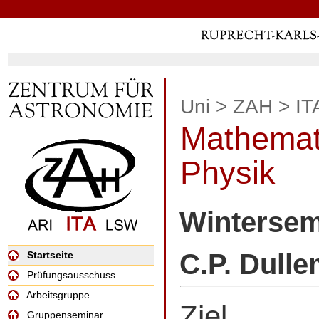
Uni
>
ZAH
>
IT
Mathemat
Physik
Wintersem
C.P. Dull
Startseite
Prüfungsausschuss
Arbeitsgruppe
Ziel
Gruppenseminar