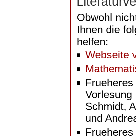
Literaturv
Obwohl nicht
Ihnen die fo
helfen:
Webseite v
Mathemati
Frueheres 
Vorlesung
Schmidt, 
und Andrea
Frueheres